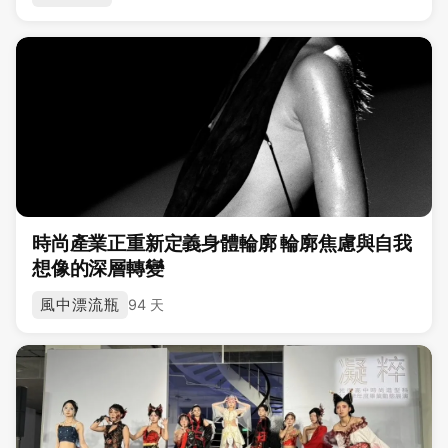
時尚產業正重新定義身體輪廓 輪廓焦慮與自我
想像的深層轉變
風中漂流瓶
94 天