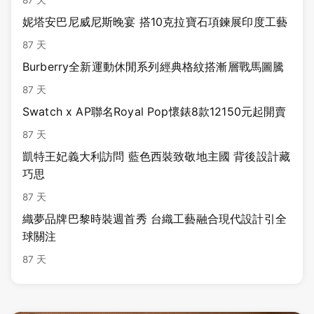
妮塔安巴尼威尼斯晚宴 搭10克拉寶石項鍊展印度工藝
87 天
Burberry全新運動休閒系列經典格紋搭漸層戰馬圖騰
87 天
Swatch x AP聯名Royal Pop懷錶8款12150元起開賣
87 天
凱特王妃義大利訪問 藍色西裝致敬地主國 背後設計藏
巧思
87 天
織夢品牌巴黎時裝週首秀 台織工藝融合現代設計引全
球關注
87 天