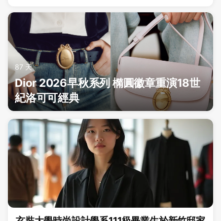
87 天
Dior 2026早秋系列 橢圓徽章重演18世
紀洛可可經典
玄奘大學時尚設計學系111級畢業生於新竹邸家