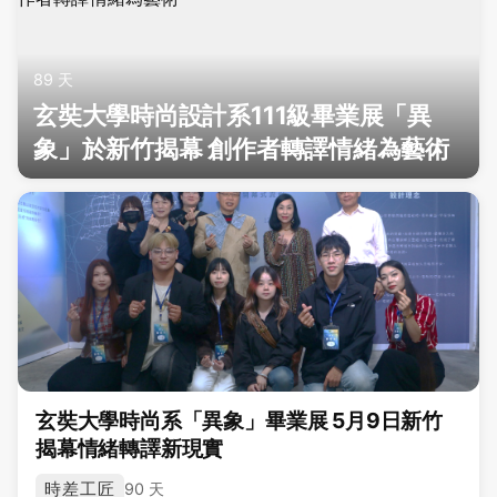
89 天
玄奘大學時尚設計系111級畢業展「異
象」於新竹揭幕 創作者轉譯情緒為藝術
玄奘大學時尚系「異象」畢業展 5月9日新竹
揭幕情緒轉譯新現實
時差工匠
90 天