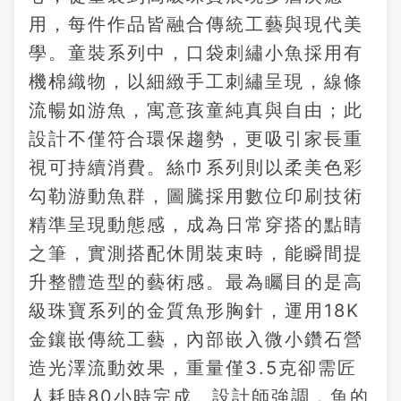
用，每件作品皆融合傳統工藝與現代美
學。童裝系列中，口袋刺繡小魚採用有
機棉織物，以細緻手工刺繡呈現，線條
流暢如游魚，寓意孩童純真與自由；此
設計不僅符合環保趨勢，更吸引家長重
視可持續消費。絲巾系列則以柔美色彩
勾勒游動魚群，圖騰採用數位印刷技術
精準呈現動態感，成為日常穿搭的點睛
之筆，實測搭配休閒裝束時，能瞬間提
升整體造型的藝術感。最為矚目的是高
級珠寶系列的金質魚形胸針，運用18K
金鑲嵌傳統工藝，內部嵌入微小鑽石營
造光澤流動效果，重量僅3.5克卻需匠
人耗時80小時完成。設計師強調，魚的