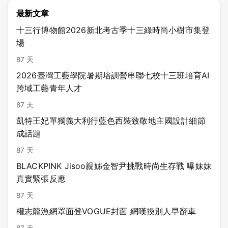
最新文章
十三行博物館2026新北考古季十三綠時尚小樹市集登
場
87 天
2026臺灣工藝學院暑期培訓營串聯七校十三班培育AI
跨域工藝青年人才
87 天
凱特王妃單獨義大利行藍色西裝致敬地主國設計細節
成話題
87 天
BLACKPINK Jisoo親姊金智尹挑戰時尚生存戰 曝妹妹
真實緊張反應
87 天
權志龍漁網罩面登VOGUE封面 網嘆換別人早翻車
87 天