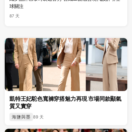
球關注
87 天
凱特王妃駝色寬褲穿搭魅力再現 市場同款顯氣
質又實穿
海鹽與墨
89 天