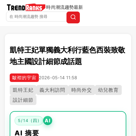
時尚潮流趨勢
最新
凱特王妃單獨義大利行藍色西裝致敬
地主國設計細節成話題
皺褶的宇宙
2026-05-14 11:58
凱特王妃
義大利訪問
時尚外交
幼兒教育
設計細節
AI
5/14 (四)
AI 摘要