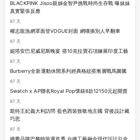
BLACKPINK Jisoo親姊金智尹挑戰時尚生存戰 曝妹妹
真實緊張反應
87 天
權志龍漁網罩面登VOGUE封面 網嘆換別人早翻車
87 天
妮塔安巴尼威尼斯晚宴 搭10克拉寶石項鍊展印度工藝
87 天
Burberry全新運動休閒系列經典格紋搭漸層戰馬圖騰
87 天
Swatch x AP聯名Royal Pop懷錶8款12150元起開賣
87 天
凱特王妃義大利訪問 藍色西裝致敬地主國 背後設計藏
巧思
87 天
織夢品牌巴黎時裝週首秀 台織工藝融合現代設計引全