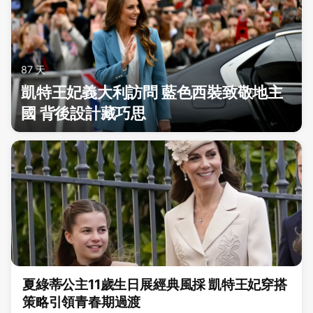
87 天
凱特王妃義大利訪問 藍色西裝致敬地主
國 背後設計藏巧思
夏綠蒂公主11歲生日展經典風採 凱特王妃穿搭
策略引領青春期過渡