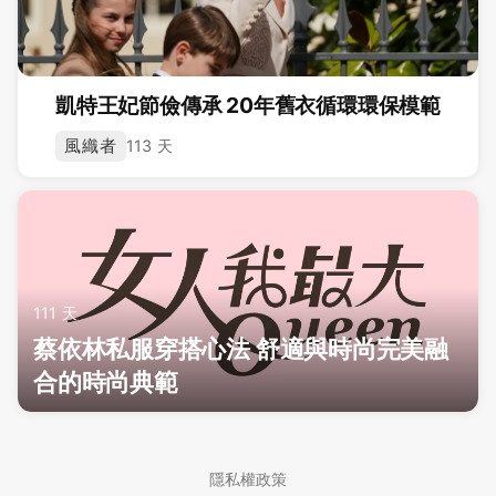
凱特王妃節儉傳承 20年舊衣循環環保模範
風織者
113 天
111 天
蔡依林私服穿搭心法 舒適與時尚完美融
合的時尚典範
隱私權政策