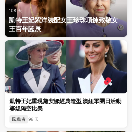
108 天
凱特王妃紫洋裝配女王珍珠項鍊致敬女
王百年誕辰
凱特王妃重現黛安娜經典造型 澳紐軍團日活動
婆媳隔空比美
風織者
98 天