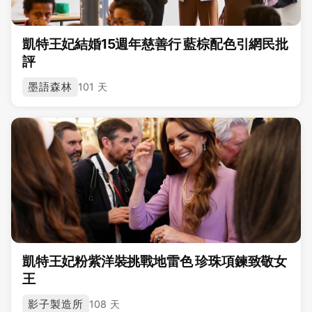
凱特王妃結婚15週年慈善行 藍棕配色引網民批
評
墨語森林
101 天
凱特王妃粉紫洋裝挑戰地雷色 珍珠項鍊致敬女
王
影子製造所
108 天