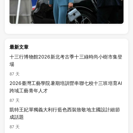
最新文章
十三行博物館2026新北考古季十三綠時尚小樹市集登
場
87 天
2026臺灣工藝學院暑期培訓營串聯七校十三班培育AI
跨域工藝青年人才
87 天
凱特王妃單獨義大利行藍色西裝致敬地主國設計細節
成話題
87 天