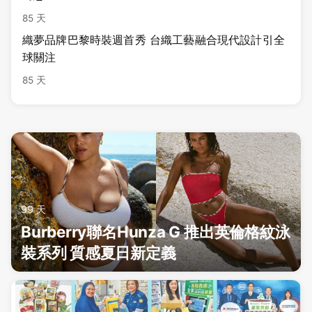
85 天
織夢品牌巴黎時裝週首秀 台織工藝融合現代設計引全
球關注
85 天
99 天
Burberry聯名Hunza G 推出英倫格紋泳
裝系列 質感夏日新定義