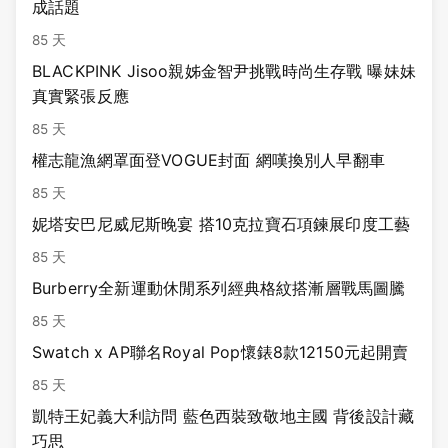
成話題
85 天
BLACKPINK Jisoo親姊金智尹挑戰時尚生存戰 曝妹妹
真實緊張反應
85 天
權志龍漁網罩面登VOGUE封面 網嘆換別人早翻車
85 天
妮塔安巴尼威尼斯晚宴 搭10克拉寶石項鍊展印度工藝
85 天
Burberry全新運動休閒系列經典格紋搭漸層戰馬圖騰
85 天
Swatch x AP聯名Royal Pop懷錶8款12150元起開賣
85 天
凱特王妃義大利訪問 藍色西裝致敬地主國 背後設計藏
巧思