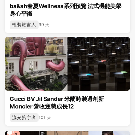
ba&sh春夏Wellness系列預覽 法式機能美學
身心平衡
輕裝旅書人
99 天
Gucci BV Jil Sander 米蘭時裝週創新
Moncler 營收逆勢成長12
流光拾字者
101 天