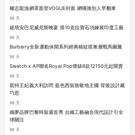
權志龍漁網罩面登VOGUE封面 網嘆換別人早翻車
86 天
妮塔安巴尼威尼斯晚宴 搭10克拉寶石項鍊展印度工藝
86 天
Burberry全新運動休閒系列經典格紋搭漸層戰馬圖騰
86 天
Swatch x AP聯名Royal Pop懷錶8款12150元起開賣
86 天
凱特王妃義大利訪問 藍色西裝致敬地主國 背後設計藏
巧思
86 天
織夢品牌巴黎時裝週首秀 台織工藝融合現代設計引全
球關注
86 天