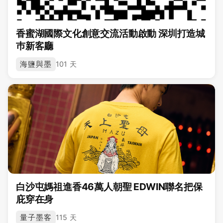
香蜜湖國際文化創意交流活動啟動 深圳打造城
巿新客廳
海鹽與墨
101 天
白沙屯媽祖進香46萬人朝聖 EDWIN聯名把保
庇穿在身
量子墨客
115 天