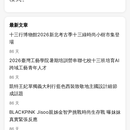
最新文章
十三行博物館2026新北考古季十三綠時尚小樹市集登
場
86 天
2026臺灣工藝學院暑期培訓營串聯七校十三班培育AI
跨域工藝青年人才
86 天
凱特王妃單獨義大利行藍色西裝致敬地主國設計細節
成話題
86 天
BLACKPINK Jisoo親姊金智尹挑戰時尚生存戰 曝妹妹
真實緊張反應
86 天