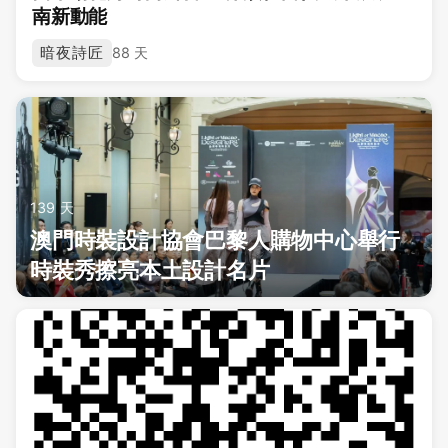
南新動能
暗夜詩匠
88 天
139 天
澳門時裝設計協會巴黎人購物中心舉行
時裝秀擦亮本土設計名片