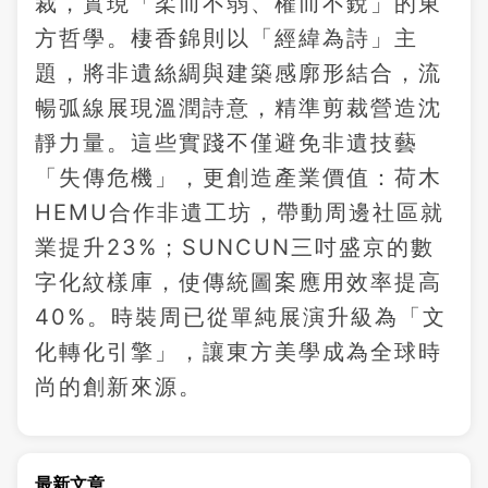
裁，實現「柔而不弱、權而不銳」的東
方哲學。棲香錦則以「經緯為詩」主
題，將非遺絲綢與建築感廓形結合，流
暢弧線展現溫潤詩意，精準剪裁營造沈
靜力量。這些實踐不僅避免非遺技藝
「失傳危機」，更創造產業價值：荷木
HEMU合作非遺工坊，帶動周邊社區就
業提升23%；SUNCUN三吋盛京的數
字化紋樣庫，使傳統圖案應用效率提高
40%。時裝周已從單純展演升級為「文
化轉化引擎」，讓東方美學成為全球時
尚的創新來源。
最新文章