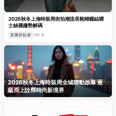
2026秋冬上海時裝周街拍潮流長靴蝴蝶結喱
士絲襪趨勢解碼
星圖拼貼者
130 天
136 天
2026秋冬上海時裝周全城聯動啟幕 逐
級而上詮釋時尚新境界