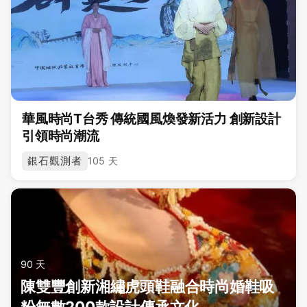
華風時尚T台秀 傳統國風煥發新活力 創新設計
引領時尚潮流
銀石觀測者
105 天
90 天
陳雙豐創新湘繡虎頭鞋融合時尚婚鞋吸
粉無數200款設計傳承文化