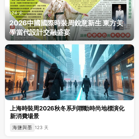
124 天
2026中國國際時裝周銳意新生 東方美
學當代設計交融盛宴
上海時裝周2026秋冬系列聯動時尚地標演化
新消費場景
海鹽與墨
123 天