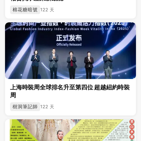
棉花糖暗號
122 天
上海時裝周全球排名升至第四位 超越紐約時裝
周
樹洞筆記師
122 天