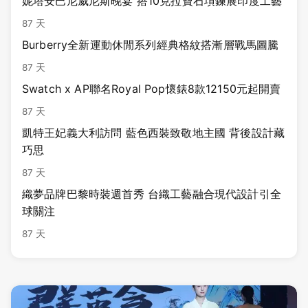
妮塔安巴尼威尼斯晚宴 搭10克拉寶石項鍊展印度工藝
87 天
Burberry全新運動休閒系列經典格紋搭漸層戰馬圖騰
87 天
Swatch x AP聯名Royal Pop懷錶8款12150元起開賣
87 天
凱特王妃義大利訪問 藍色西裝致敬地主國 背後設計藏
巧思
87 天
織夢品牌巴黎時裝週首秀 台織工藝融合現代設計引全
球關注
87 天