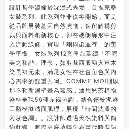
設計哲學濃縮於沈浸式秀場，首推完整
女裝系列。此系列並非從零開始，而是
從品牌男裝基因自然演進，保留解構剪
裁與面料創新核心，卻在硬朗廓形中注
入流動線條，實現「剛與柔並存」的美
學平衡。女裝系列12套單品延續「不完
美之和諧」理念，如剪裁西服融入草木
染長裙元素，滿足女性在社會角色與內
心需求的雙重共鳴。COMME MOI則以
那不勒斯濕壁畫為靈感，運用兒茶植物
染料呈現56種赤褐色調，結合傳統泥染
工藝模擬牆面肌理，展現「時間沈澱的
內斂色調」。設計師透過天然染料與簡
約針織，將歷史底蘊轉化為當代時裝語