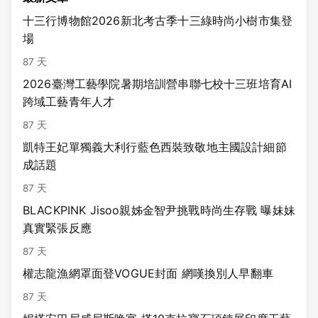
十三行博物館2026新北考古季十三綠時尚小樹市集登
場
87 天
2026臺灣工藝學院暑期培訓營串聯七校十三班培育AI
跨域工藝青年人才
87 天
凱特王妃單獨義大利行藍色西裝致敬地主國設計細節
成話題
87 天
BLACKPINK Jisoo親姊金智尹挑戰時尚生存戰 曝妹妹
真實緊張反應
87 天
權志龍漁網罩面登VOGUE封面 網嘆換別人早翻車
87 天