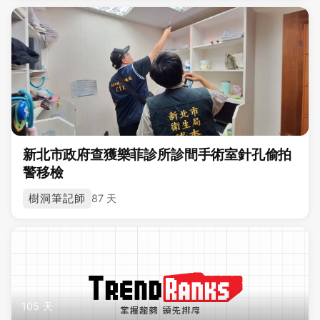
新北市政府查獲樂菲診所診間手術室針孔偷拍
警移檢
樹洞筆記師
87 天
105 天