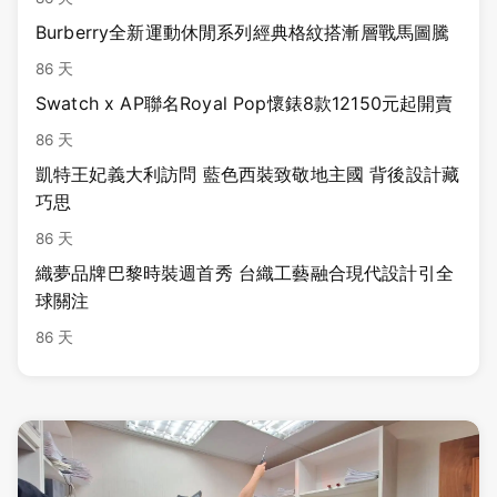
Burberry全新運動休閒系列經典格紋搭漸層戰馬圖騰
86 天
Swatch x AP聯名Royal Pop懷錶8款12150元起開賣
86 天
凱特王妃義大利訪問 藍色西裝致敬地主國 背後設計藏
巧思
86 天
織夢品牌巴黎時裝週首秀 台織工藝融合現代設計引全
球關注
86 天