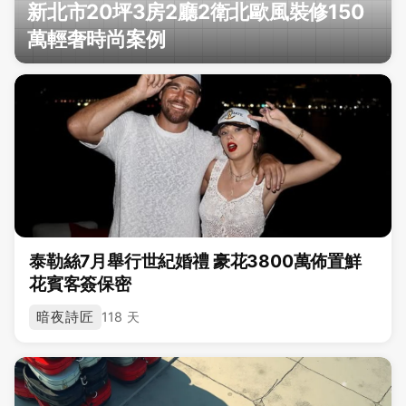
新北市20坪3房2廳2衛北歐風裝修150
萬輕奢時尚案例
泰勒絲7月舉行世紀婚禮 豪花3800萬佈置鮮
花賓客簽保密
暗夜詩匠
118 天