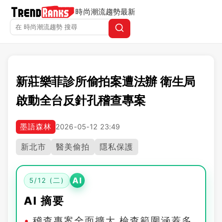
時尚潮流趨勢
最新
新莊樂菲診所偷拍案遭法辦 衛生局
啟動全台反針孔稽查專案
墨語森林
2026-05-12 23:49
新北市
醫美偷拍
隱私保護
AI
5/12 (二)
AI 摘要
稽查專案全面擴大 檢查範圍涵蓋多