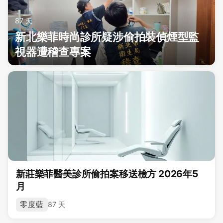
87 天
新北樂菲時尚診所疑涉偷拍裝偵煙型監
視器遭稽查專案
新莊樂菲醫美診所偷拍案移送檢方 2026年5
月
零度藍
87 天