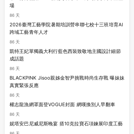
場
86 天
2026臺灣工藝學院暑期培訓營串聯七校十三班培育AI
跨域工藝青年人才
86 天
凱特王妃單獨義大利行藍色西裝致敬地主國設計細節
成話題
86 天
BLACKPINK Jisoo親姊金智尹挑戰時尚生存戰 曝妹妹
真實緊張反應
86 天
權志龍漁網罩面登VOGUE封面 網嘆換別人早翻車
86 天
妮塔安巴尼威尼斯晚宴 搭10克拉寶石項鍊展印度工藝
86 天