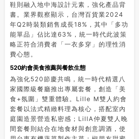
鞋則融入地中海設計元素，強化產品背
書。業界觀察顯示，台灣百貨業2024
年Q2時裝類銷售成長18%，其中「多功
能單品」佔比達63%，統一時代此波策
略正符合消費者「一衣多穿」的理性消
費心態。
520約會美食推薦與餐飲生態
為強化520節慶共鳴，統一時代精選八
家國際級餐廳推出專屬套餐，創造「美
食+氛圍」雙重體驗。Lille M雙人約會
套餐以法式精緻料理為核心，搭配室內
庭園造景營造私密感；LillA仲夏雙人晚
間套餐則結合在地食材與創意調酒，使
用台東有機蔬菜製作主菜；椒朋友甜蜜