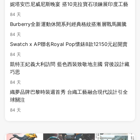
妮塔安巴尼威尼斯晚宴 搭10克拉寶石項鍊展印度工藝
84 天
Burberry全新運動休閒系列經典格紋搭漸層戰馬圖騰
84 天
Swatch x AP聯名Royal Pop懷錶8款12150元起開賣
84 天
凱特王妃義大利訪問 藍色西裝致敬地主國 背後設計藏
巧思
84 天
織夢品牌巴黎時裝週首秀 台織工藝融合現代設計引全
球關注
84 天