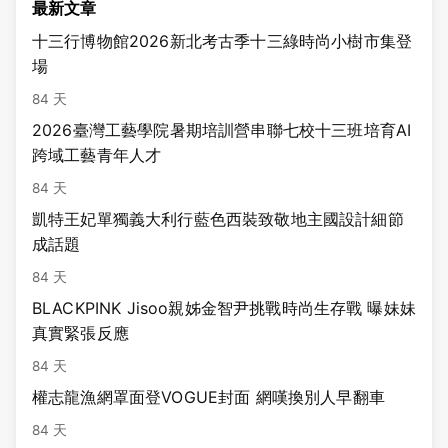
最新文章
十三行博物館2026新北考古季十三綠時尚小樹市集登
場
84 天
2026臺灣工藝學院暑期培訓營串聯七校十三班培育AI
跨域工藝青年人才
84 天
凱特王妃單獨義大利行藍色西裝致敬地主國設計細節
成話題
84 天
BLACKPINK Jisoo親姊金智尹挑戰時尚生存戰 曝妹妹
真實緊張反應
84 天
權志龍漁網罩面登VOGUE封面 網嘆換別人早翻車
84 天