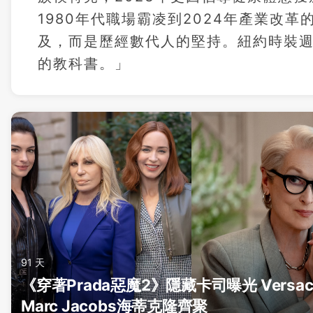
1980年代職場霸凌到2024年產業改
及，而是歷經數代人的堅持。紐約時裝
的教科書。」
91 天
《穿著Prada惡魔2》隱藏卡司曝光 Versac
Marc Jacobs海蒂克隆齊聚