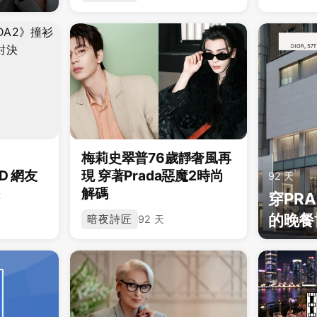
梅莉史翠普76歲靜奢風再
D 網友
現 穿著Prada惡魔2時尚
92 天
決
解碼
穿PR
的晚餐
暗夜詩匠
92 天