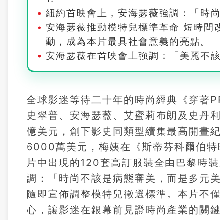
紐約首映會上，安海瑟薇強調：「時
安海瑟薇推動模特兒標準革命 短時間
動，成為本片最具社會意義的亮點。
安海瑟薇在首映會上強調：「美麗不
全球影迷等待二十年的時尚經典《穿著P
史翠普、安海瑟薇、艾蜜莉布朗及史丹利
億美元，創下影史同類型續集最高開畫紀
6000萬美元，梅姨在《斯蒂芬科爾伯
片中出現的120套高訂服裝全由巴黎時
調：「時尚不該是病態審美，而是多元
隨即宣佈調整模特兒徵選標準。本片不
心，讓影迷在銀幕前見證時尚產業的關