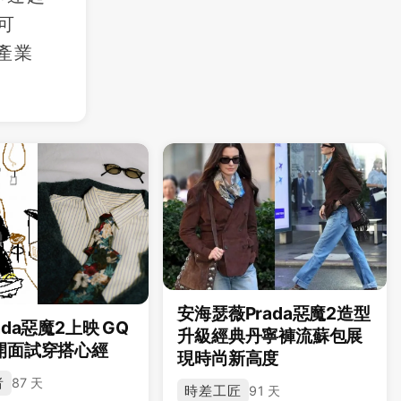
可
產業
安海瑟薇Prada惡魔2造型
ada惡魔2上映 GQ
升級經典丹寧褲流蘇包展
開面試穿搭心經
現時尚新高度
者
87 天
時差工匠
91 天