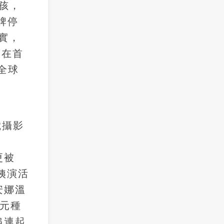
孩，
牌停
實，
薇在首
全球
歲攝影
更被
姨演活
安娜溫
多元種
串連起