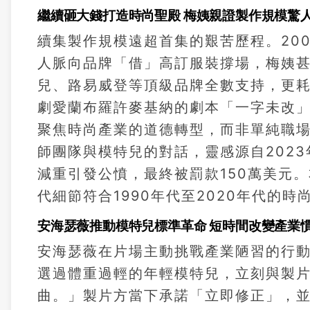
繼續砸大錢打造時尚聖殿 梅姨親證製作規模驚
續集製作規模遠超首集的艱苦歷程。20
人脈向品牌「借」高訂服裝撐場，梅姨
兒、路易威登等頂級品牌全數支持，更耗
劇愛蘭布羅許麥基納的劇本「一字未改
聚焦時尚產業的道德轉型，而非單純職
師團隊與模特兒的對話，靈感源自2023
減重引發公憤，最終被罰款150萬美元
代細節符合1990年代至2020年代的
安海瑟薇推動模特兒標準革命 短時間改變產業
安海瑟薇在片場主動挑戰產業陋習的行
選過體重過輕的年輕模特兒，立刻與製
曲。」製片方當下承諾「立即修正」，