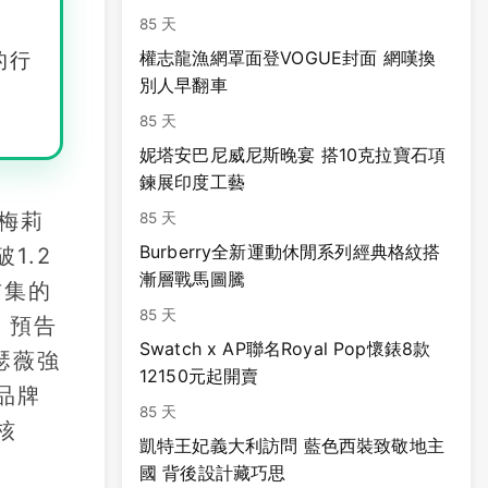
85 天
權志龍漁網罩面登VOGUE封面 網嘆換
的行
別人早翻車
85 天
妮塔安巴尼威尼斯晚宴 搭10克拉寶石項
鍊展印度工藝
梅莉
85 天
Burberry全新運動休閒系列經典格紋搭
1.2
漸層戰馬圖騰
首集的
85 天
，預告
Swatch x AP聯名Royal Pop懷錶8款
瑟薇強
12150元起開賣
品牌
85 天
核
凱特王妃義大利訪問 藍色西裝致敬地主
國 背後設計藏巧思