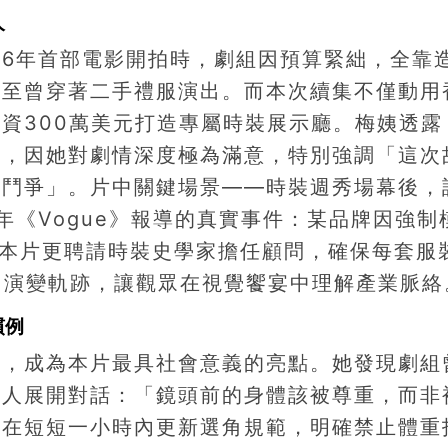
人
06年首部電影開拍時，劇組因預算緊絀，全靠
甚至曾穿著二手禮服演出。而本次續集不僅動用
資300萬美元打造專屬時裝展示廳。梅姨透露
」，因她對劇情深度極為滿意，特別強調「這次
場鬥爭」。片中關鍵場景——時裝週秀場幕後，
年《Vogue》報導的真實事件：某品牌因強制
。本片更聘請時裝史學家擔任顧問，確保每套服
時尚演變軌跡，讓觀眾在視覺饗宴中理解產業脈絡
慣例
動，成為本片最具社會意義的亮點。她發現劇組
片人展開對話：「鏡頭前的身體該被尊重，而非
並在短短一小時內更新選角規範，明確禁止體重