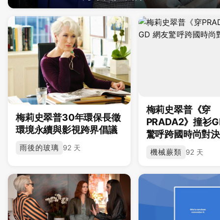
梅莉史翠普《穿
梅莉史翠普30年環保長徵
PRADA2》撞衫G
環境永續與影視跨界倡議
驚呼跨國時尚對
雨後的玻璃
92 天
機械蕨類
92 天