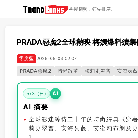
掌握趨勢，領先排序。
PRADA惡魔2全球熱映 梅姨爆料續
零度藍
2026-05-03 02:07
PRADA惡魔2
時尚改革
梅莉史翠普
安海瑟薇
AI
5/3 (日)
AI 摘要
全球影迷等待二十年的時尚經典《穿著
莉史翠普、安海瑟薇、艾蜜莉布朗及
1.