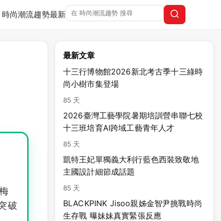
時尚潮流趨勢
最新
最新文章
十三行博物館2026新北考古季十三綠時
尚小樹市集登場
85 天
2026臺灣工藝學院暑期培訓營串聯七校
十三班培育AI跨域工藝青年人才
85 天
凱特王妃單獨義大利行藍色西裝致敬地
主國設計細節成話題
85 天
梅
BLACKPINK Jisoo親姊金智尹挑戰時尚
突破
生存戰 曝妹妹真實緊張反應