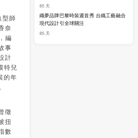
85 天
織夢品牌巴黎時裝週首秀 台織工藝融合
造型師
現代設計引全球關注
香奈
85 天
，編
故事
設計
模特兒
裝的年
。
曾徵
被扭
指數