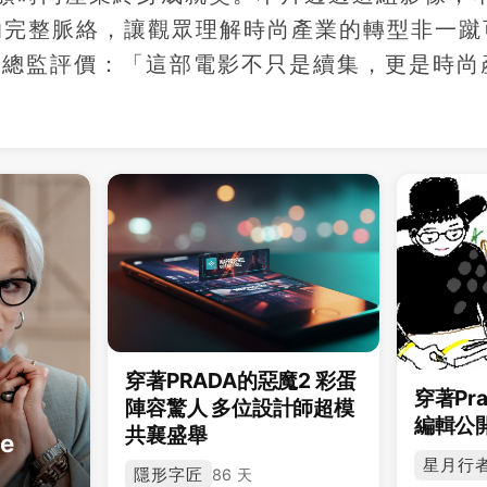
革的完整脈絡，讓觀眾理解時尚產業的轉型非一蹴
週總監評價：「這部電影不只是續集，更是時尚
穿著PRADA的惡魔2 彩蛋
穿著Pr
陣容驚人 多位設計師超模
編輯公
共襄盛舉
e
星月行
隱形字匠
86 天