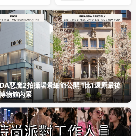
ADA惡魔2拍攝場景細節公開 1比1還原最後
博物館內景