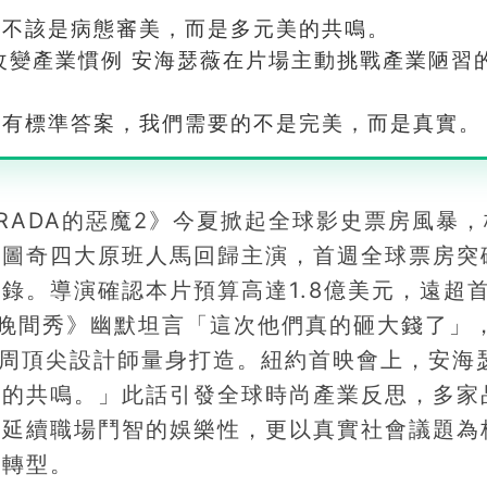
尚不該是病態審美，而是多元美的共鳴。
改變產業慣例 安海瑟薇在片場主動挑戰產業陋習
該有標準答案，我們需要的不是完美，而是真實。
RADA的惡魔2》今夏掀起全球影史票房風暴，
圖奇四大原班人馬回歸主演，首週全球票房突破
錄。導演確認本片預算高達1.8億美元，遠超
特晚間秀》幽默坦言「這次他們真的砸大錢了」
裝周頂尖設計師量身打造。紐約首映會上，安海
美的共鳴。」此話引發全球時尚產業反思，多家
僅延續職場鬥智的娛樂性，更以真實社會議題為
鍵轉型。