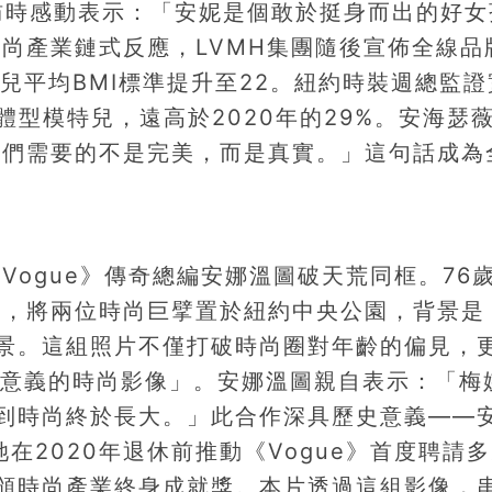
受訪時感動表示：「安妮是個敢於挺身而出的好女
尚產業鏈式反應，LVMH集團隨後宣佈全線品
特兒平均BMI標準提升至22。紐約時裝週總監證
元體型模特兒，遠高於2020年的29%。安海瑟
我們需要的不是完美，而是真實。」這句話成為
ogue》傳奇總編安娜溫圖破天荒同框。76
照，將兩位時尚巨擘置於紐約中央公園，背景是
典場景。這組照片不僅打破時尚圈對年齡的偏見，
會意義的時尚影像」。安娜溫圖親自表示：「梅
到時尚終於長大。」此合作深具歷史意義——
在2020年退休前推動《Vogue》首度聘請
獲頒時尚產業終身成就獎。本片透過這組影像，