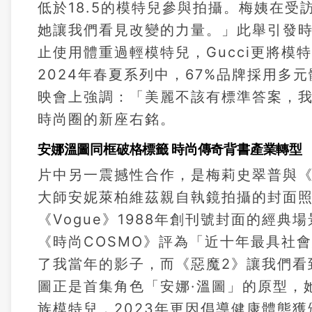
低於18.5的模特兒參與拍攝。梅姨在
她讓我們看見改變的力量。」此舉引發時
止使用體重過輕模特兒，Gucci更將模
2024年春夏系列中，67%品牌採用多
映會上強調：「美麗不該有標準答案，
時尚圈的新座右銘。
安娜溫圖同框破格標籤 時尚傳奇背書產業轉型
片中另一震撼性合作，是梅莉史翠普與《V
大師安妮萊柏維茲親自執鏡拍攝的封面
《Vogue》1988年創刊號封面的經
《時尚COSMO》評為「近十年最具社
了我當年的影子，而《惡魔2》讓我們看
圖正是首集角色「安娜·溫圖」的原型，她
族模特兒，2023年更因倡導健康體態