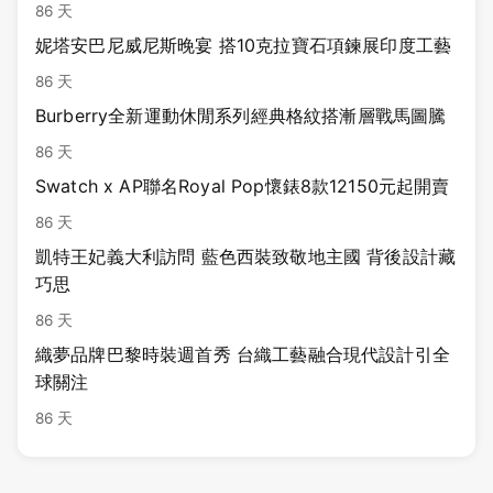
86 天
妮塔安巴尼威尼斯晚宴 搭10克拉寶石項鍊展印度工藝
86 天
Burberry全新運動休閒系列經典格紋搭漸層戰馬圖騰
86 天
Swatch x AP聯名Royal Pop懷錶8款12150元起開賣
86 天
凱特王妃義大利訪問 藍色西裝致敬地主國 背後設計藏
巧思
86 天
織夢品牌巴黎時裝週首秀 台織工藝融合現代設計引全
球關注
86 天