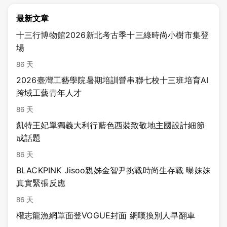
最新文章
十三行博物館2026新北考古季十三綠時尚小樹市集登
場
86 天
2026臺灣工藝學院暑期培訓營串聯七校十三班培育AI
跨域工藝青年人才
86 天
凱特王妃單獨義大利行藍色西裝致敬地主國設計細節
成話題
86 天
BLACKPINK Jisoo親姊金智尹挑戰時尚生存戰 曝妹妹
真實緊張反應
86 天
權志龍漁網罩面登VOGUE封面 網嘆換別人早翻車