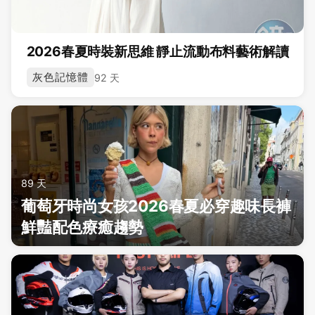
2026春夏時裝新思維 靜止流動布料藝術解讀
灰色記憶體
92 天
89 天
葡萄牙時尚女孩2026春夏必穿趣味長褲
鮮豔配色療癒趨勢