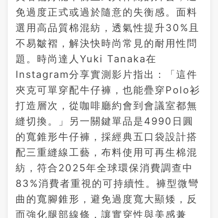
免過度正式或過於隨意的失衡感。面料
選用高品質棉混紡，透氣性提升30%且
不易皺褶，解決快時尚常見的耐用性問
題。時尚達人Yuki Tanaka在
Instagram分享實測影片指出：「這件
夾克可單穿配牛仔褲，也能疊穿Polo衫
打造層次，從咖啡廳約會到會議室都無
縫切換。」另一關鍵單品是4990日圓
的寬錐形牛仔褲，採經典五口袋設計搭
配三重縫線工藝，布料使用可再生棉混
紡，符合2025年全球環保消費調查中
83%消費者重視的可持續性。褲型微彎
曲的寬腳錐形，避免過度寬大顯矮，反
而強化腿部線條，讓實穿性與美感兼