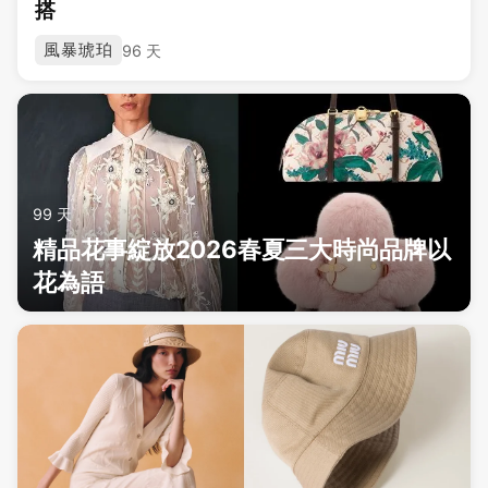
搭
風暴琥珀
96 天
99 天
精品花事綻放2026春夏三大時尚品牌以
花為語