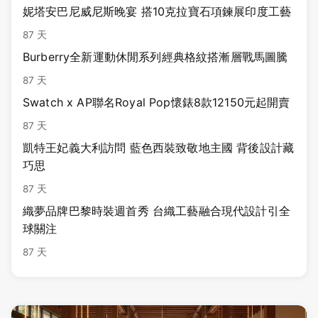
妮塔安巴尼威尼斯晚宴 搭10克拉寶石項鍊展印度工藝
87 天
Burberry全新運動休閒系列經典格紋搭漸層戰馬圖騰
87 天
Swatch x AP聯名Royal Pop懷錶8款12150元起開賣
87 天
凱特王妃義大利訪問 藍色西裝致敬地主國 背後設計藏
巧思
87 天
織夢品牌巴黎時裝週首秀 台織工藝融合現代設計引全
球關注
87 天