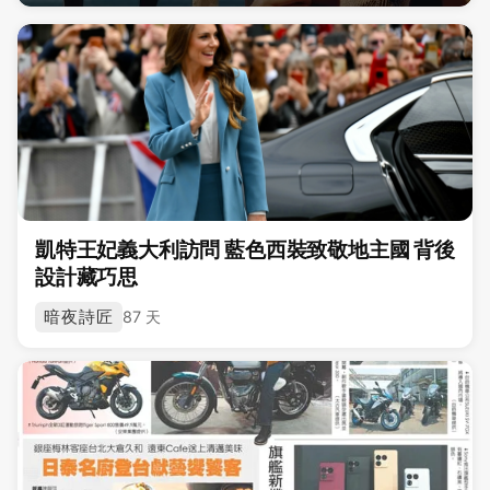
凱特王妃義大利訪問 藍色西裝致敬地主國 背後
設計藏巧思
暗夜詩匠
87 天