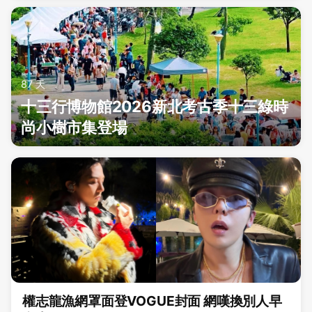
87 天
十三行博物館2026新北考古季十三綠時
尚小樹市集登場
權志龍漁網罩面登VOGUE封面 網嘆換別人早