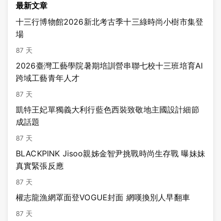
最新文章
十三行博物館2026新北考古季十三綠時尚小樹市集登
場
87 天
2026臺灣工藝學院暑期培訓營串聯七校十三班培育AI
跨域工藝青年人才
87 天
凱特王妃單獨義大利行藍色西裝致敬地主國設計細節
成話題
87 天
BLACKPINK Jisoo親姊金智尹挑戰時尚生存戰 曝妹妹
真實緊張反應
87 天
權志龍漁網罩面登VOGUE封面 網嘆換別人早翻車
87 天