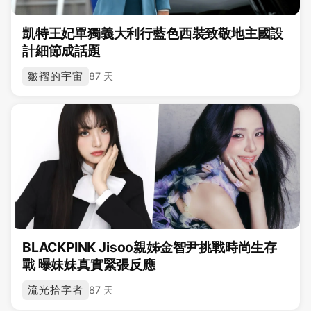
凱特王妃單獨義大利行藍色西裝致敬地主國設
計細節成話題
皺褶的宇宙
87 天
BLACKPINK Jisoo親姊金智尹挑戰時尚生存
戰 曝妹妹真實緊張反應
流光拾字者
87 天