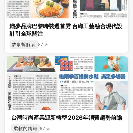
織夢品牌巴黎時裝週首秀 台織工藝融合現代設
計引全球關注
故事拆解者
87 天
台灣時尚產業迎新轉型 2026年消費趨勢前瞻
柔軟的鋼鐵
87 天