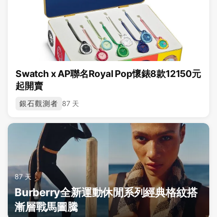
Swatch x AP聯名Royal Pop懷錶8款12150元
起開賣
銀石觀測者
87 天
87 天
Burberry全新運動休閒系列經典格紋搭
漸層戰馬圖騰