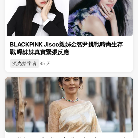
BLACKPINK Jisoo親姊金智尹挑戰時尚生存
戰 曝妹妹真實緊張反應
流光拾字者
85 天