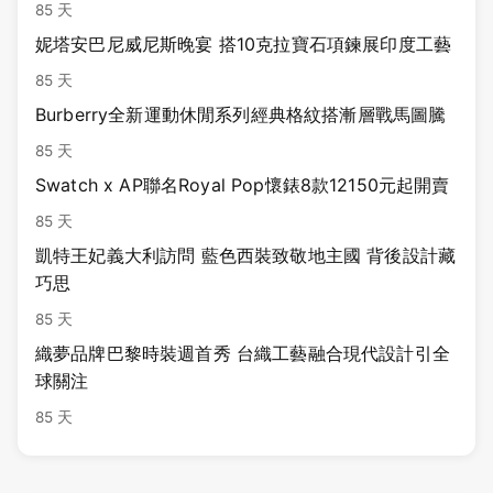
85 天
妮塔安巴尼威尼斯晚宴 搭10克拉寶石項鍊展印度工藝
85 天
Burberry全新運動休閒系列經典格紋搭漸層戰馬圖騰
85 天
Swatch x AP聯名Royal Pop懷錶8款12150元起開賣
85 天
凱特王妃義大利訪問 藍色西裝致敬地主國 背後設計藏
巧思
85 天
織夢品牌巴黎時裝週首秀 台織工藝融合現代設計引全
球關注
85 天