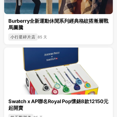
Burberry全新運動休閒系列經典格紋搭漸層戰
馬圖騰
小行星碎片店
85 天
Swatch x AP聯名Royal Pop懷錶8款12150元
起開賣