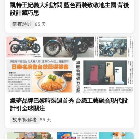
凱特王妃義大利訪問 藍色西裝致敬地主國 背後
設計藏巧思
暗夜詩匠
85 天
織夢品牌巴黎時裝週首秀 台織工藝融合現代設
計引全球關注
故事拆解者
85 天