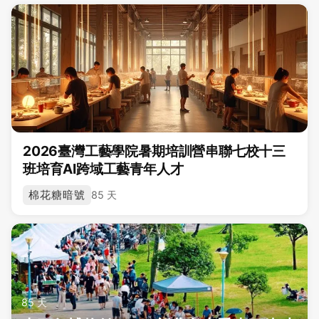
2026臺灣工藝學院暑期培訓營串聯七校十三
班培育AI跨域工藝青年人才
棉花糖暗號
85 天
85 天