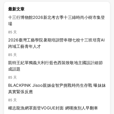
最新文章
十三行博物館2026新北考古季十三綠時尚小樹市集登
場
85 天
2026臺灣工藝學院暑期培訓營串聯七校十三班培育AI
跨域工藝青年人才
85 天
凱特王妃單獨義大利行藍色西裝致敬地主國設計細節
成話題
85 天
BLACKPINK Jisoo親姊金智尹挑戰時尚生存戰 曝妹妹
真實緊張反應
85 天
權志龍漁網罩面登VOGUE封面 網嘆換別人早翻車