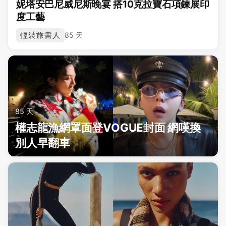
妮塔安巴尼威尼斯晚宴 搭10克拉寶石項鍊展印
度工藝
輕裝旅書人
85 天
85 天
權志龍漁網罩面登VOGUE封面 網嘆換
別人早翻車