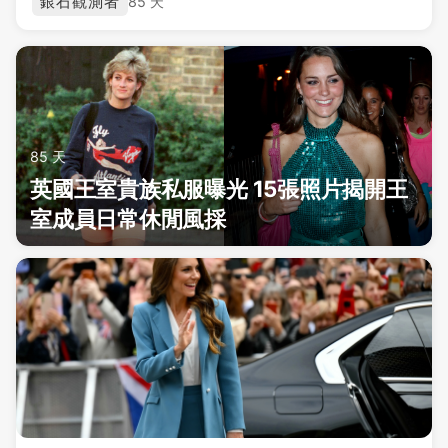
銀石觀測者
85 天
85 天
英國王室貴族私服曝光 15張照片揭開王
室成員日常休閒風採