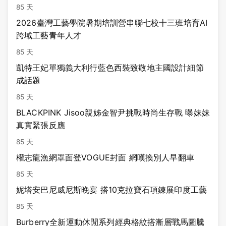
85 天
2026臺灣工藝學院暑期培訓營串聯七校十三班培育AI
跨域工藝青年人才
85 天
凱特王妃單獨義大利行藍色西裝致敬地主國設計細節
成話題
85 天
BLACKPINK Jisoo親姊金智尹挑戰時尚生存戰 曝妹妹
真實緊張反應
85 天
權志龍漁網罩面登VOGUE封面 網嘆換別人早翻車
85 天
妮塔安巴尼威尼斯晚宴 搭10克拉寶石項鍊展印度工藝
85 天
Burberry全新運動休閒系列經典格紋搭漸層戰馬圖騰