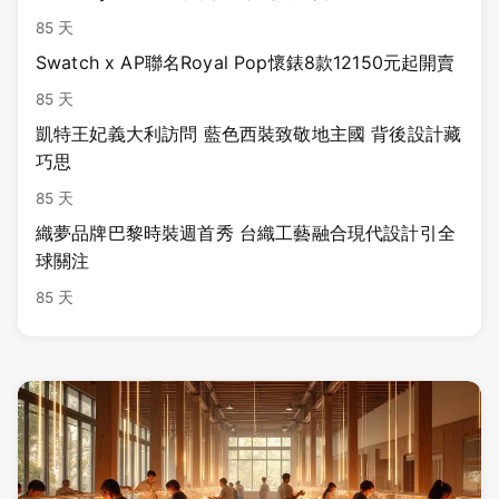
85 天
Swatch x AP聯名Royal Pop懷錶8款12150元起開賣
85 天
凱特王妃義大利訪問 藍色西裝致敬地主國 背後設計藏
巧思
85 天
織夢品牌巴黎時裝週首秀 台織工藝融合現代設計引全
球關注
85 天