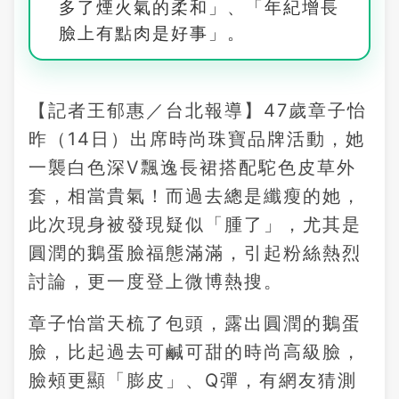
多了煙火氣的柔和」、「年紀增長
臉上有點肉是好事」。
【記者王郁惠／台北報導】47歲章子怡
昨（14日）出席時尚珠寶品牌活動，她
一襲白色深V飄逸長裙搭配駝色皮草外
套，相當貴氣！而過去總是纖瘦的她，
此次現身被發現疑似「腫了」，尤其是
圓潤的鵝蛋臉福態滿滿，引起粉絲熱烈
討論，更一度登上微博熱搜。
章子怡當天梳了包頭，露出圓潤的鵝蛋
臉，比起過去可鹹可甜的時尚高級臉，
臉頰更顯「膨皮」、Q彈，有網友猜測