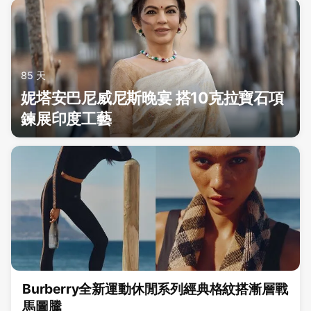
85 天
妮塔安巴尼威尼斯晚宴 搭10克拉寶石項
鍊展印度工藝
Burberry全新運動休閒系列經典格紋搭漸層戰
馬圖騰