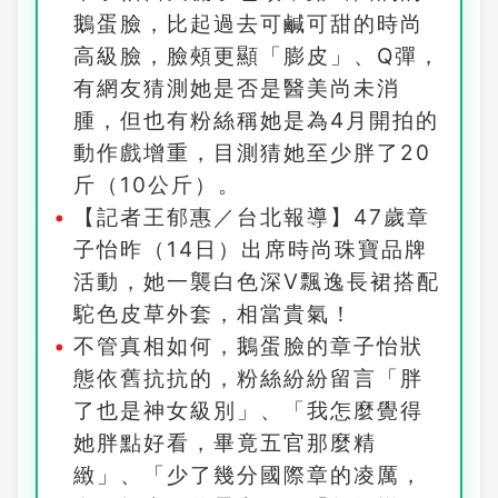
鵝蛋臉，比起過去可鹹可甜的時尚
高級臉，臉頰更顯「膨皮」、Q彈，
有網友猜測她是否是醫美尚未消
腫，但也有粉絲稱她是為4月開拍的
動作戲增重，目測猜她至少胖了20
斤（10公斤）。
【記者王郁惠／台北報導】47歲章
子怡昨（14日）出席時尚珠寶品牌
活動，她一襲白色深V飄逸長裙搭配
駝色皮草外套，相當貴氣！
不管真相如何，鵝蛋臉的章子怡狀
態依舊抗抗的，粉絲紛紛留言「胖
了也是神女級別」、「我怎麼覺得
她胖點好看，畢竟五官那麼精
緻」、「少了幾分國際章的凌厲，