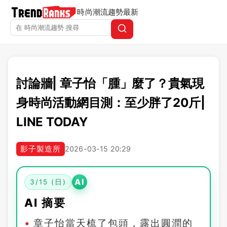
時尚潮流趨勢
最新
討論牆| 章子怡「腫」麼了？貴氣現
身時尚活動網目測：至少胖了20斤|
LINE TODAY
影子製造所
2026-03-15 20:29
AI
3/15 (日)
AI 摘要
章子怡當天梳了包頭，露出圓潤的