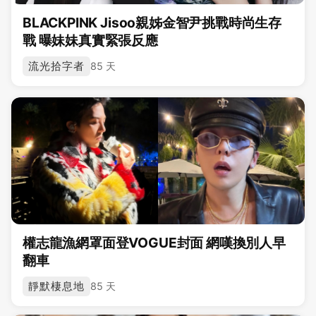
BLACKPINK Jisoo親姊金智尹挑戰時尚生存
戰 曝妹妹真實緊張反應
流光拾字者
85 天
權志龍漁網罩面登VOGUE封面 網嘆換別人早
翻車
靜默棲息地
85 天