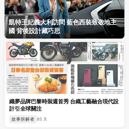
85 天
凱特王妃義大利訪問 藍色西裝致敬地主
國 背後設計藏巧思
織夢品牌巴黎時裝週首秀 台織工藝融合現代設
計引全球關注
故事拆解者
85 天