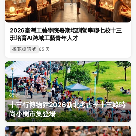
2026臺灣工藝學院暑期培訓營串聯七校十三
班培育AI跨域工藝青年人才
棉花糖暗號
85 天
85 天
十三行博物館2026新北考古季十三綠時
尚小樹市集登場